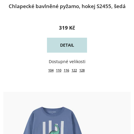
Chlapecké bavlněné pyžamo, hokej S2455, šedá
319 Kč
DETAIL
104
110
116
122
128