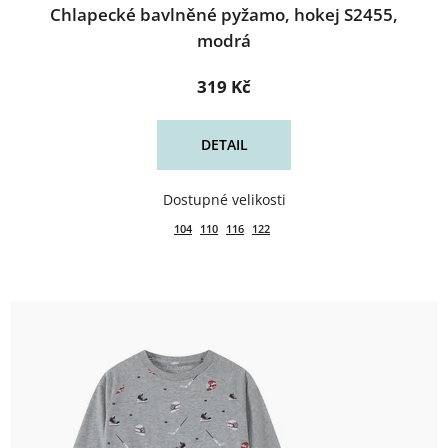
Chlapecké bavlněné pyžamo, hokej S2455,
modrá
319 Kč
DETAIL
104
110
116
122