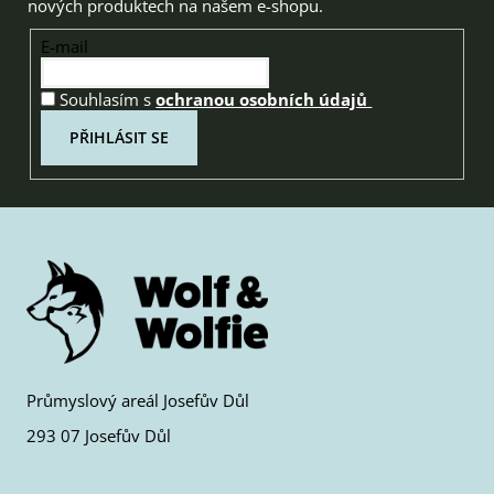
nových produktech na našem e-shopu.
E-mail
Souhlasím s
ochranou osobních údajů
PŘIHLÁSIT SE
Průmyslový areál Josefův Důl
293 07 Josefův Důl