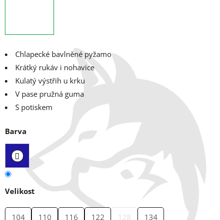
Chlapecké bavlněné pyžamo
Krátký rukáv i nohavice
Kulatý výstřih u krku
V pase pružná guma
S potiskem
Barva
Velikost
104
110
116
122
128
134