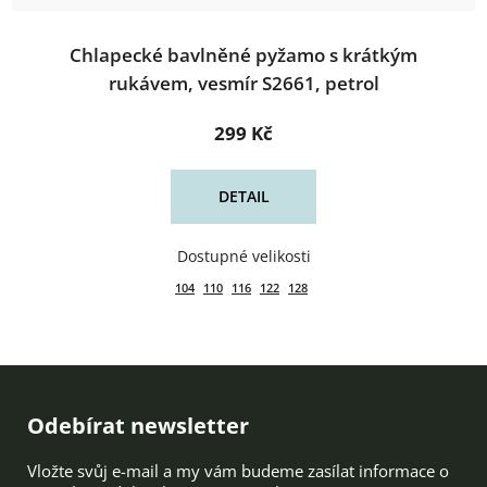
Chlapecké bavlněné pyžamo s krátkým
rukávem, vesmír S2661, petrol
299 Kč
DETAIL
104
110
116
122
128
Zápatí
Odebírat newsletter
Vložte svůj e-mail a my vám budeme zasílat informace o