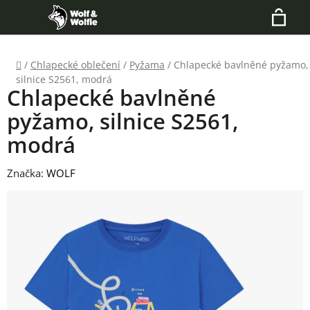
Přejít
Hledat
na
N
obsah
Domů
/
Chlapecké oblečení
/
Pyžama
/
Chlapecké bavlněné pyžamo,
K
silnice S2561, modrá
Chlapecké bavlněné
pyžamo, silnice S2561,
modrá
Značka:
WOLF