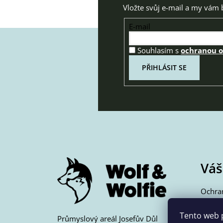
Vložte svůj e-mail a my vám
E-mail
Souhlasím s
ochranou 
PŘIHLÁSIT SE
Z
á
p
a
t
í
Váš
Ochra
Jak n
Pošto
Tento web 
Průmyslový areál Josefův Důl