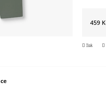
459 K
Měrná ce
Tisk
ace