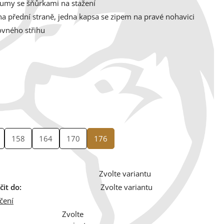
gumy se šňůrkami na stažení
a přední straně,
jedna kapsa se zipem na pravé nohavici
ovného střihu
158
164
170
176
Zvolte variantu
it do:
Zvolte variantu
čení
Zvolte