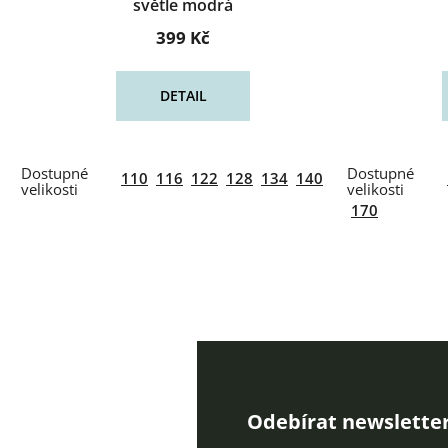
světle modrá
399 Kč
DETAIL
110
116
122
128
134
140
170
Odebírat newslette