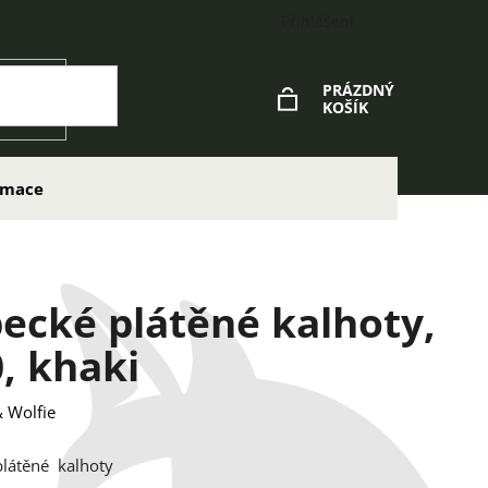
Přihlášení
PRÁZDNÝ
KOŠÍK
NÁKUPNÍ
KOŠÍK
lamace
ecké plátěné kalhoty,
, khaki
 Wolfie
plátěné kalhoty