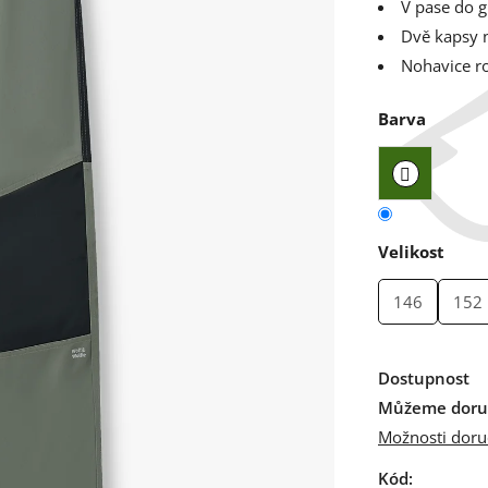
V pase do 
Dvě kapsy n
Nohavice r
Barva
Velikost
146
152
Dostupnost
Můžeme doruč
Možnosti doru
Kód: