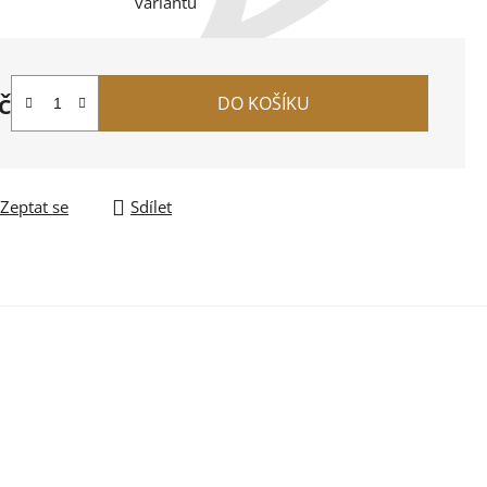
variantu
č
DO KOŠÍKU
na:
Zeptat se
Sdílet