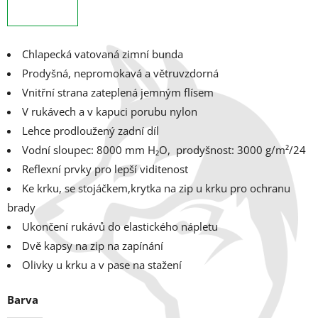
Chlapecká vatovaná zimní bunda
Prodyšná, nepromokavá a větruvzdorná
Vnitřní strana zateplená jemným flísem
V rukávech a v kapuci porubu nylon
Lehce prodloužený zadní díl
Vodní sloupec: 8000 mm H₂O, prodyšnost: 3000 g/m²/24
Reflexní prvky pro lepší viditenost
Ke krku, se stojáčkem,krytka na zip u krku pro ochranu
brady
Ukončení rukávů do elastického nápletu
Dvě kapsy na zip na zapínání
Olivky u krku a v pase na stažení
Barva