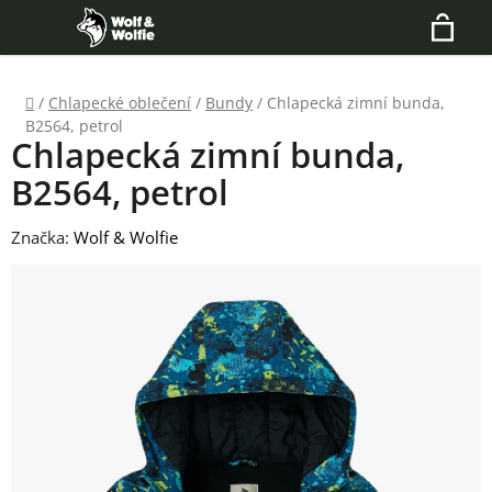
Přejít
Hledat
na
N
obsah
Domů
/
Chlapecké oblečení
/
Bundy
/
Chlapecká zimní bunda,
K
B2564, petrol
Chlapecká zimní bunda,
B2564, petrol
Značka:
Wolf & Wolfie