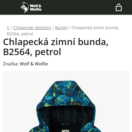
Přejít
Hledat
na
N
obsah
Domů
/
Chlapecké oblečení
/
Bundy
/
Chlapecká zimní bunda,
K
B2564, petrol
Chlapecká zimní bunda,
B2564, petrol
Značka:
Wolf & Wolfie