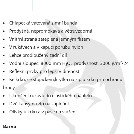
Chlapecká vatovaná zimní bunda
Prodyšná, nepromokavá a větruvzdorná
Vnitřní strana zateplená jemným flísem
V rukávech a v kapuci porubu nylon
Lehce prodloužený zadní díl
Vodní sloupec: 8000 mm H₂O, prodyšnost: 3000 g/m²/24
Reflexní prvky pro lepší viditenost
Ke krku, se stojáčkem,krytka na zip u krku pro ochranu
brady
Ukončení rukávů do elastického nápletu
Dvě kapsy na zip na zapínání
Olivky u krku a v pase na stažení
Barva