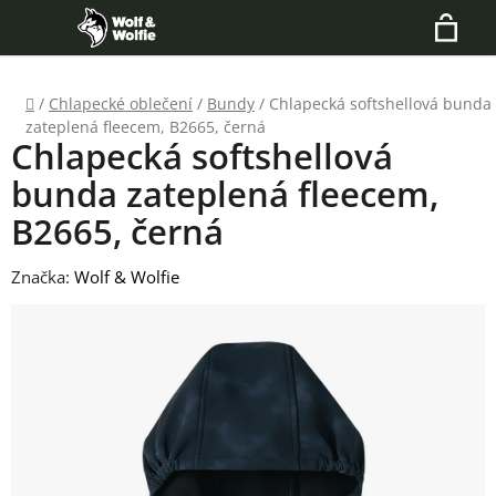
Přejít
Hledat
na
N
obsah
Domů
/
Chlapecké oblečení
/
Bundy
/
Chlapecká softshellová bunda
K
zateplená fleecem, B2665, černá
Chlapecká softshellová
bunda zateplená fleecem,
B2665, černá
Značka:
Wolf & Wolfie