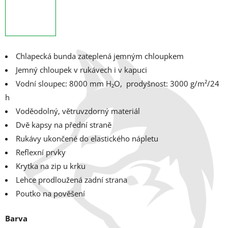
Chlapecká bunda zateplená jemným chloupkem
Jemný chloupek v rukávech i v kapuci
Vodní sloupec: 8000 mm H₂O, p
rodyšnost: 3000 g/m²/24
h
Voděodolný, větruvzdorný materiál
Dvě kapsy na přední straně
Rukávy ukončené do elastického nápletu
Reflexní prvky
Krytka na zip u krku
Lehce prodloužená zadní strana
Poutko na pověšení
Barva