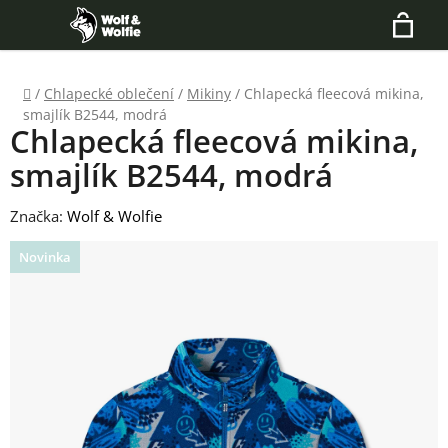
Přejít
Hledat
na
N
obsah
Domů
/
Chlapecké oblečení
/
Mikiny
/
Chlapecká fleecová mikina,
K
smajlík B2544, modrá
Chlapecká fleecová mikina,
smajlík B2544, modrá
Značka:
Wolf & Wolfie
Novinka