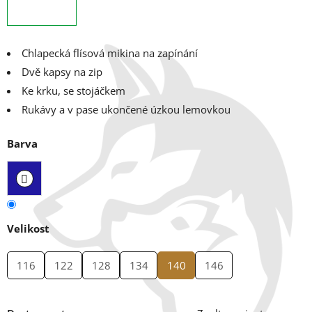
Chlapecká flísová mikina na zapínání
Dvě kapsy na zip
Ke krku, se stojáčkem
Rukávy a v pase ukončené úzkou lemovkou
Barva
Velikost
116
122
128
134
140
146