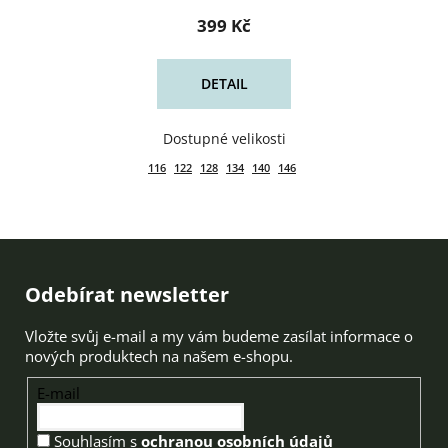
399 Kč
DETAIL
116
122
128
134
140
146
Zápatí
Odebírat newsletter
Vložte svůj e-mail a my vám budeme zasílat informace o
nových produktech na našem e-shopu.
E-mail
Souhlasím s
ochranou osobních údajů