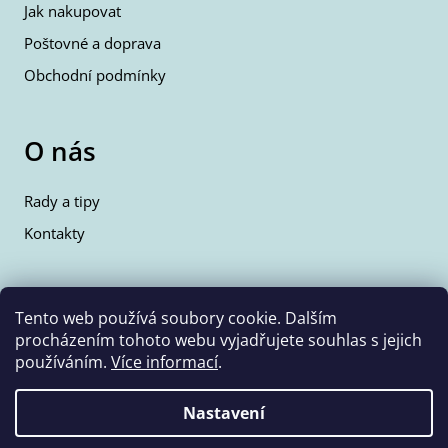
Jak nakupovat
Poštovné a doprava
Obchodní podmínky
O nás
Rady a tipy
Kontakty
Kontakty
Tento web používá soubory cookie. Dalším
procházením tohoto webu vyjadřujete souhlas s jejich
info@wolfie.cz
používáním.
Více informací
.
+420 777 350 662
Nastavení
Vytvořil Shoptet