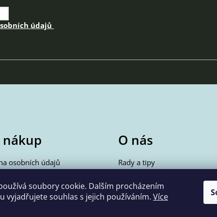
osobních údajů
 nákup
O nás
na osobních údajů
Rady a tipy
akupovat
Kontakty
vné a doprava
používá soubory cookie. Dalším procházením
S
 vyjadřujete souhlas s jejich používáním.
Více
dní podmínky