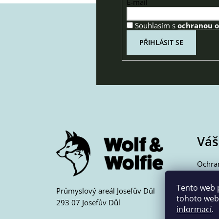
E-mail
Souhlasím s
ochranou 
PŘIHLÁSIT SE
Z
á
p
a
t
í
Váš
Ochra
Jak n
Pošto
Tento web 
Průmyslový areál Josefův Důl
tohoto webu
Obcho
293 07 Josefův Důl
informací
.