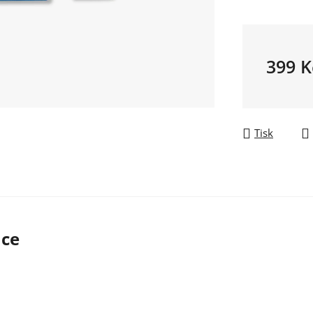
399 K
Měrná ce
Tisk
ace