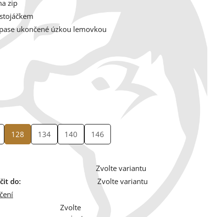
a zip
 stojáčkem
 pase ukončené úzkou lemovkou
128
134
140
146
Zvolte variantu
it do:
Zvolte variantu
čení
Zvolte