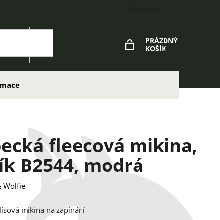
Přihlášení
PRÁZDNÝ
KOŠÍK
NÁKUPNÍ
KOŠÍK
lamace
ecká fleecová mikina,
ík B2544, modrá
 Wolfie
lísová mikina na zapínání