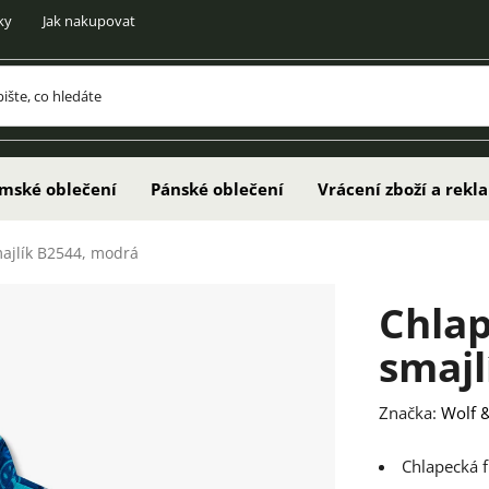
ky
Jak nakupovat
mské oblečení
Pánské oblečení
Vrácení zboží a rek
majlík B2544, modrá
Chlap
smajl
Značka:
Wolf &
Chlapecká f