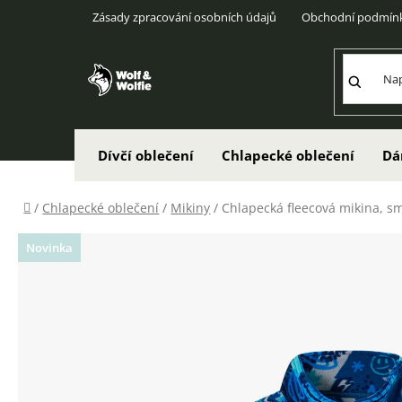
Přejít
Zásady zpracování osobních údajů
Obchodní podmín
na
obsah
Dívčí oblečení
Chlapecké oblečení
Dá
Domů
/
Chlapecké oblečení
/
Mikiny
/
Chlapecká fleecová mikina, s
Novinka