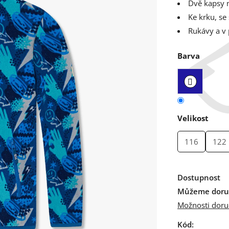
Dvě kapsy n
Ke krku, se
Rukávy a v
Barva
Velikost
116
122
Dostupnost
Můžeme doruč
Možnosti doru
Kód: