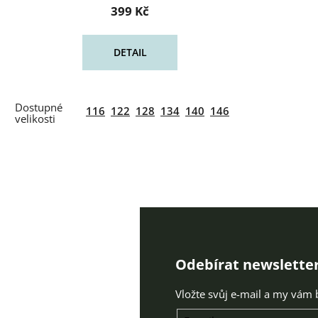
399 Kč
DETAIL
116
122
128
134
140
146
Odebírat newslette
Vložte svůj e-mail a my vám