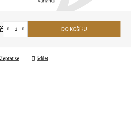
variantu
č
DO KOŠÍKU
na:
Zeptat se
Sdílet