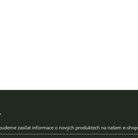
r
 budeme zasílat informace o nových produktech na našem e-shop