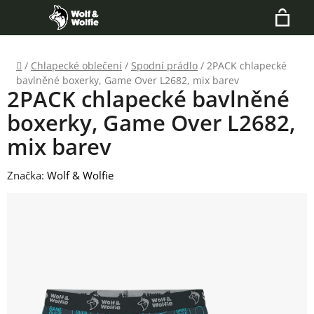
Přejít
Hledat
na
N
obsah
Domů
/
Chlapecké oblečení
/
Spodní prádlo
/
2PACK chlapecké
K
bavlněné boxerky, Game Over L2682, mix barev
2PACK chlapecké bavlněné
boxerky, Game Over L2682,
mix barev
Značka:
Wolf & Wolfie