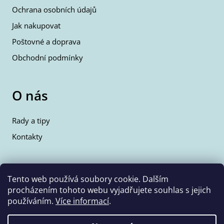
Ochrana osobních údajů
Jak nakupovat
Poštovné a doprava
Obchodní podmínky
O nás
Rady a tipy
Kontakty
Kontakty
Tento web používá soubory cookie. Dalším
procházením tohoto webu vyjadřujete souhlas s jejich
info@wolfie.cz
používáním.
Více informací
.
+420 777 350 662