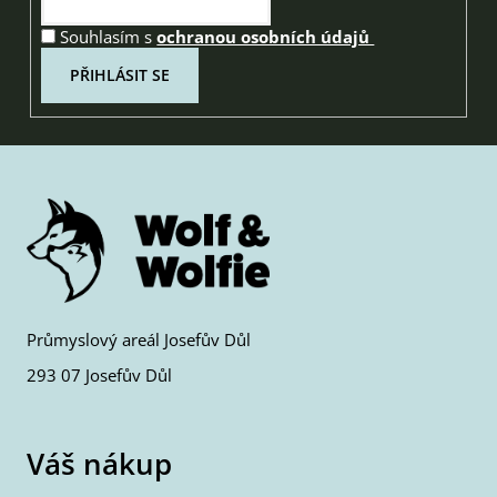
Souhlasím s
ochranou osobních údajů
PŘIHLÁSIT SE
Průmyslový areál Josefův Důl
293 07 Josefův Důl
Váš nákup