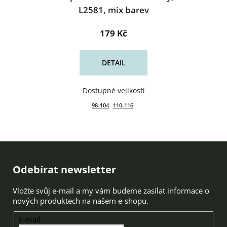
L2581, mix barev
179 Kč
DETAIL
98-104
110-116
Zápatí
Odebírat newsletter
Vložte svůj e-mail a my vám budeme zasílat informace o
nových produktech na našem e-shopu.
E-mail