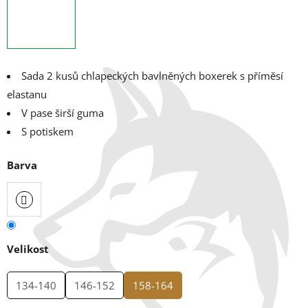
Sada 2 kusů chlapeckých bavlněných boxerek s příměsí
elastanu
V pase širší guma
S potiskem
Barva
Velikost
134-140
146-152
158-164